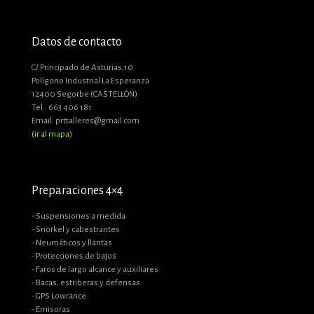
Datos de contacto
C/ Principado de Asturias,10
Polígono Industrial La Esperanza
12400 Segorbe (CASTELLÓN)
Tel.: 663 406 181
Email: prttalleres@gmail.com
(ir al mapa)
Preparaciones 4×4
- Suspensiones a medida
- Snorkel y cabestrantes
- Neumáticos y llantas
- Protecciones de bajos
- Faros de largo alcance y auxiliares
- Bacas, estriberas y defensas
- GPS Lowrance
- Emisoras