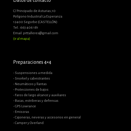
Datos de contacto
C/ Principado de Asturias,10
Polígono Industrial La Esperanza
12400 Segorbe (CASTELLÓN)
Tel.: 663 406 181
Email: prttalleres@gmail.com
(ir al mapa)
Preparaciones 4×4
- Suspensiones a medida
- Snorkel y cabestrantes
- Neumáticos y llantas
- Protecciones de bajos
- Faros de largo alcance y auxiliares
- Bacas, estriberas y defensas
- GPS Lowrance
- Emisoras
- Cajoneras, neveras y accesorios en general
- Camper y Overland