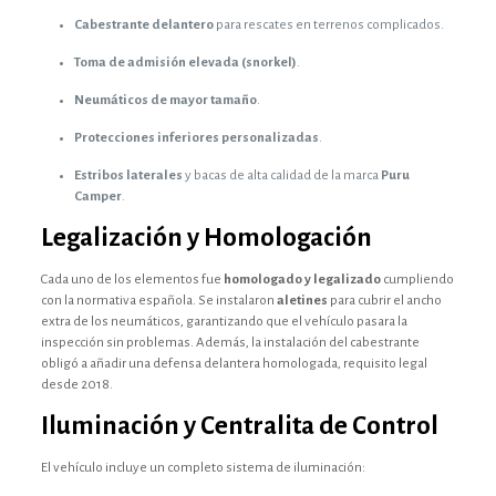
Cabestrante delantero
para rescates en terrenos complicados.
Toma de admisión elevada (snorkel)
.
Neumáticos de mayor tamaño
.
Protecciones inferiores personalizadas
.
Estribos laterales
y bacas de alta calidad de la marca
Puru
Camper
.
Legalización y Homologación
Cada uno de los elementos fue
homologado y legalizado
cumpliendo
con la normativa española. Se instalaron
aletines
para cubrir el ancho
extra de los neumáticos, garantizando que el vehículo pasara la
inspección sin problemas. Además, la instalación del cabestrante
obligó a añadir una defensa delantera homologada, requisito legal
desde 2018.
Iluminación y Centralita de Control
El vehículo incluye un completo sistema de iluminación: