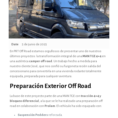
Date
5 de junio de 2025
En PRT Off Road estamos orgullosos de presentar uno de nuestros
últimos proyectos: la transformación integral de una
MAN TGE 4×4
en
una auténtica
camper off road
. Un trabajo hecho a medida para
nuestro cliente José, que nos confió su furgoneta recién salida del
concesionario para convertirla en una vivienda rodante totalmente
equipada, preparada para cualquier aventura.
Preparación Exterior Off Road
La base de este proyecto parte de una MAN TGE con
tracción 4×4 y
bloqueo diferencial
, a la que se le ha realizado una preparación off
road en colaboración con
Prolam
. El vehículo ha sido equipado con:
Suspensión Pedders
reforzada.