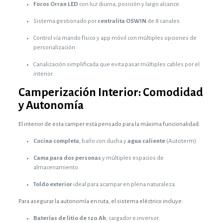
Focos Orran LED
con luz diurna, posición y largo alcance.
Sistema gestionado por
centralita OSWIN
de 8 canales.
Control vía mando físico y app móvil con múltiples opciones de
personalización.
Canalización simplificada que evita pasar múltiples cables por el
interior.
Camperización Interior: Comodidad
y Autonomía
El interior de esta camper está pensado para la máxima funcionalidad:
Cocina completa
, baño con ducha y
agua caliente
(Autoterm).
Cama para dos personas
y múltiples espacios de
almacenamiento.
Toldo exterior
ideal para acampar en plena naturaleza.
Para asegurar la autonomía en ruta, el sistema eléctrico incluye:
Baterías de litio de 120 Ah
, cargador e inversor.