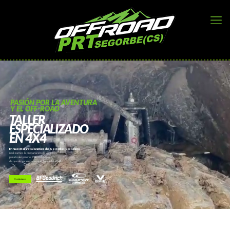
PASIÓN POR LA AVENTURA
Y EL OFF-ROAD
TALLER
ESPECIALIZADO
EN 4X4
En nuestras instalaciones de Segorbe (Castellón)
realizamos la preparación de vehículos
para todo terreno, con el objetivo
de que alcances tus metas fuera del asfalto.
Contáctanos