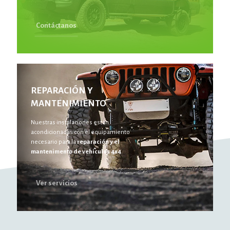
Contáctanos
REPARACIÓN Y
MANTENIMIENTO
Nuestras instalaciones están
acondicionadas con el equipamiento
necesario para la
reparación y el
mantenimento de vehiculos 4x4
.
Ver servicios