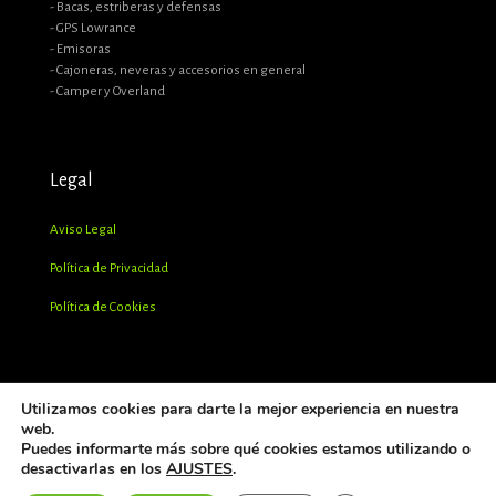
- Bacas, estriberas y defensas
- GPS Lowrance
- Emisoras
- Cajoneras, neveras y accesorios en general
- Camper y Overland
Legal
Aviso Legal
Política de Privacidad
Política de Cookies
Utilizamos cookies para darte la mejor experiencia en nuestra
web.
Puedes informarte más sobre qué cookies estamos utilizando o
desactivarlas en los
AJUSTES
.
© 2023 - PRT Talleres S.L. -
Web diseñada por Infomeik®