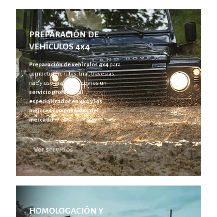
PREPARACIÓN DE
VEHÍCULOS 4x4
Preparación de vehículos 4x4
para
competición, rutas, trial, travesías,
raid y uso diario. Ofrecemos un
servicio profesional
especializados en 4x4 y los
mejores componentes del
mercado.
Ver servicios
HOMOLOGACIÓN Y