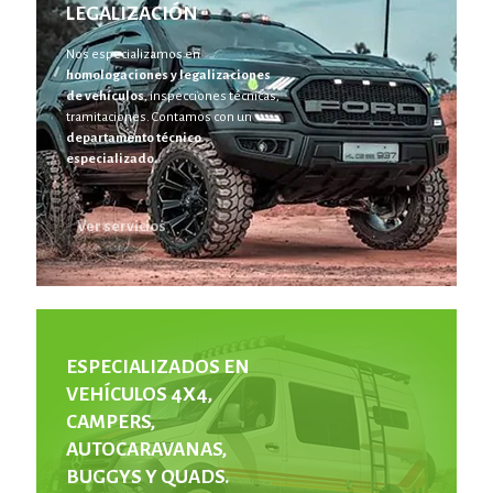
LEGALIZACIÓN
Nos especializamos en
homologaciones y legalizaciones
de vehículos
, inspecciones técnicas,
tramitaciones. Contamos con un
departamento técnico
especializado.
Ver servicios
ESPECIALIZADOS EN
VEHÍCULOS 4X4,
CAMPERS,
AUTOCARAVANAS,
BUGGYS Y QUADS.